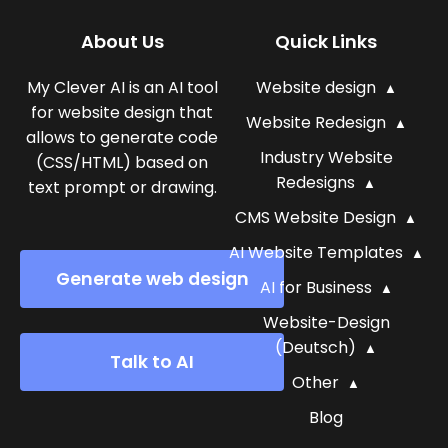
About Us
Quick Links
My Clever AI is an AI tool
Website design
for website design that
Website Redesign
allows to generate code
Industry Website
(CSS/HTML) based on
Redesigns
text prompt or drawing.
CMS Website Design
AI Website Templates
Generate web design
AI for Business
Website-Design
(Deutsch)
Talk to AI
Other
Blog