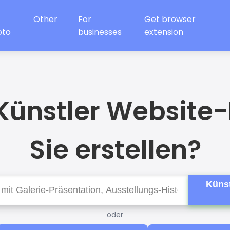
Other
For
Get browser
oto
businesses
extension
 Künstler Website
Sie erstellen?
Künst
oder