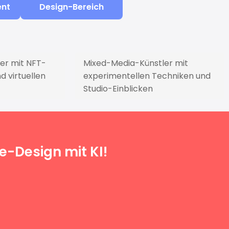
ent
Design-Bereich
ler mit NFT-
Mixed-Media-Künstler mit
d virtuellen
experimentellen Techniken und
Studio-Einblicken
e-Design mit KI!