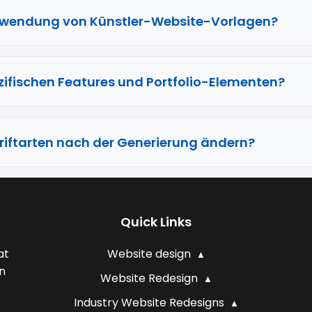
Verwendung von Künstler-Website-Vorlagen?
zifischen Features und Portfolio-Elementen?
riftarten nach der Generierung ändern?
Quick Links
at
Website design
n
Website Redesign
Industry Website Redesigns