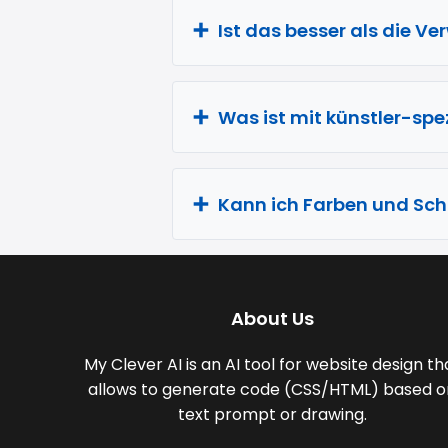
Ist das besser als die 
Was ist mit künstler-spe
Kann ich Farben und Sch
About Us
My Clever AI is an AI tool for website design th
allows to generate code (CSS/HTML) based o
text prompt or drawing.