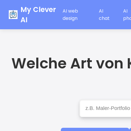
My Clever
AI web
AI
AI
AI
design
chat
ph
Welche Art von