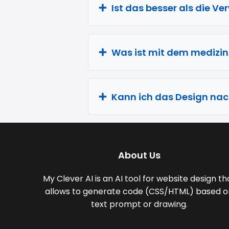
Ist das besser als die 
Was ist mit dem medizin
Kann ich das Design nac
About Us
My Clever AI is an AI tool for website design th
allows to generate code (CSS/HTML) based o
text prompt or drawing.