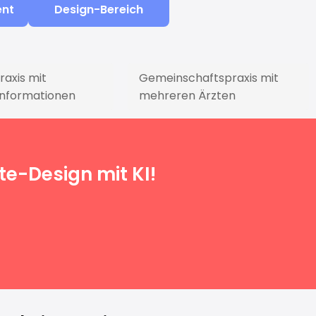
ent
Design-Bereich
raxis mit
Gemeinschaftspraxis mit
informationen
mehreren Ärzten
te-Design mit KI!