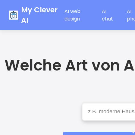
My Clever
AI web
AI
AI
AI
design
chat
ph
Welche Art von 