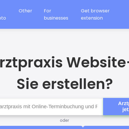
Other
For
Get browser
oto
businesses
extension
Arztpraxis Websit
Sie erstellen?
Arzt
je
oder