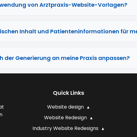
Verwendung von Arztpraxis-Website-Vorlagen?
ischen Inhalt und Patienteninformationen für m
h der Generierung an meine Praxis anpassen?
Quick Links
at
Website design
n
Website Redesign
Industry Website Redesigns