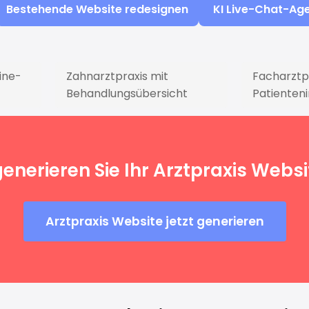
Bestehende Website redesignen
KI Live-Chat-Ag
ine-
Zahnarztpraxis mit
Facharztp
Behandlungsübersicht
Patienten
generieren Sie Ihr Arztpraxis Websi
Arztpraxis Website jetzt generieren